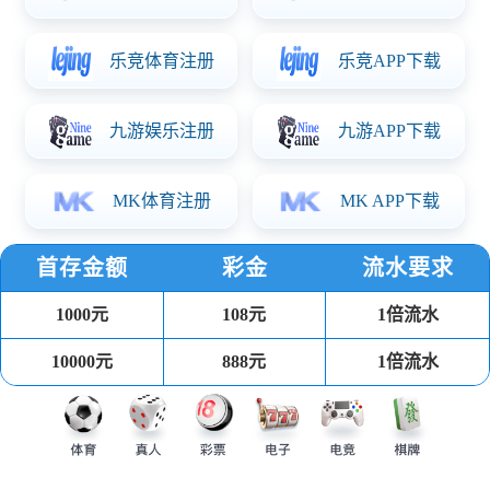
葡萄牙进1球深蓝送1台车？
这波营销我给满分
2026-06-13 03:31
70 次阅读
首页
/
体育热点
在足球世界与商业品牌联姻的案例中，总不乏大胆的
创意。近日，一则来自汽车品牌“深蓝”的营销方案在
社交媒体上引发了广泛热议：只要葡萄牙队在即将到
来的比赛中每进1球，深蓝就将送出1台车。这种将国
家队荣誉与消费者福利直接挂钩的策略，迅速点燃了
球迷与车迷的双重热情，而“葡萄牙进1球深蓝送1台
车”的承诺，更是让这场营销在品牌传播中显得格外大
胆且充满诚意。